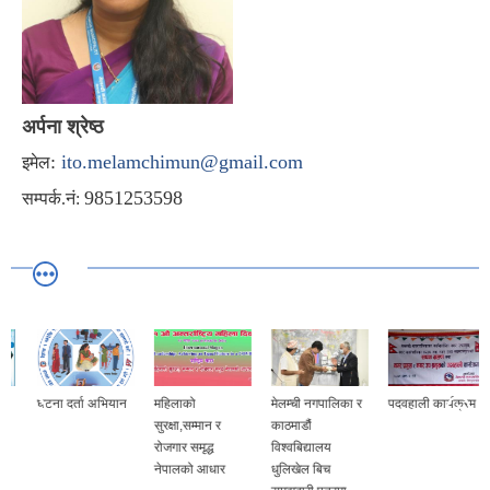
अर्पना श्रेष्ठ
:
ito.melamchimun@gmail.com
इमेल
9851253598
सम्पर्क.नं:
घटना दर्ता अभियान
महिलाको
मेलम्ची नगपालिका र
पदवहाली कार्यक्रम
सुरक्षा,सम्मान र
काठमाडौं
रोजगार समृद्ध
विश्वबिद्यालय
नेपालको आधार
धुलिखेल बिच