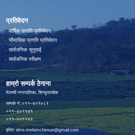
प्रतिवेदन
वार्षिक प्रगति प्रतिवेदन
चौमासिक प्रगति प्रतिवेदन
सार्वजनिक सुनुवाई
सार्वजनिक परीक्षण
हाम्रो सम्पर्क ठेगाना
मेलम्ची नगरपालिका‍, सिन्धुपाल्चोक
सम्पर्क न‌ं: ०११–४०१०८९
०११–४०११४१
०११–४०११४२
इमेल:
dms.melamchimun@gmail.com