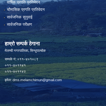
वार्षिक प्रगति प्रतिवेदन
चौमासिक प्रगति प्रतिवेदन
सार्वजनिक सुनुवाई
सार्वजनिक परीक्षण
हाम्रो सम्पर्क ठेगाना
मेलम्ची नगरपालिका‍, सिन्धुपाल्चोक
सम्पर्क न‌ं: ०११–४०१०८९
०११–४०११४१
०११–४०११४२
इमेल:
dms.melamchimun@gmail.com