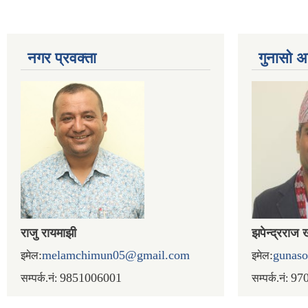
नगर प्रव‌क्ता
गुनासो अ
राजु रायमाझी
झपेन्द्रराज 
:
melamchimun05@gmail.com
:
gunas
इमेल
इमेल
9851006001
97
सम्पर्क.नं:
सम्पर्क.नं: