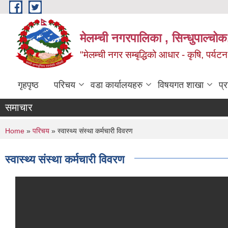
Skip to main content
मेलम्ची नगरपालिका , सिन्धुपाल्चोक
"मेलम्ची नगर सम्बृद्धिको आधार - कृषि, पर्यट
गृहपृष्ठ
परिचय
वडा कार्यालयहरु
विषयगत शाखा
प्
समाचार
You are here
Home
»
परिचय
» स्वास्थ्य संस्था कर्मचारी विवरण
स्वास्थ्य संस्था कर्मचारी विवरण