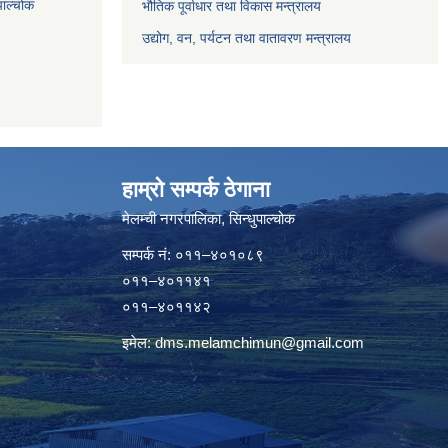
पाल्चोक
भौतिक पूर्वाधार तथा विकास मन्त्रालय
उद्योग, वन, पर्यटन तथा वातावरण मन्त्रालय
हाम्रो सम्पर्क ठेगाना
मेलम्ची नगरपालिका‍, सिन्धुपाल्चोक
सम्पर्क न‌ं: ०११–४०१०८९
०११–४०११४१
०११–४०११४२
इमेल:
dms.melamchimun@gmail.com