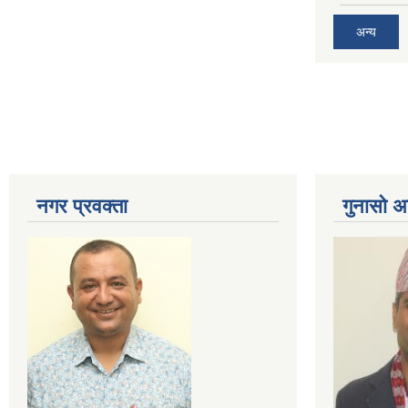
अन्य
नगर प्रव‌क्ता
गुनासो अ