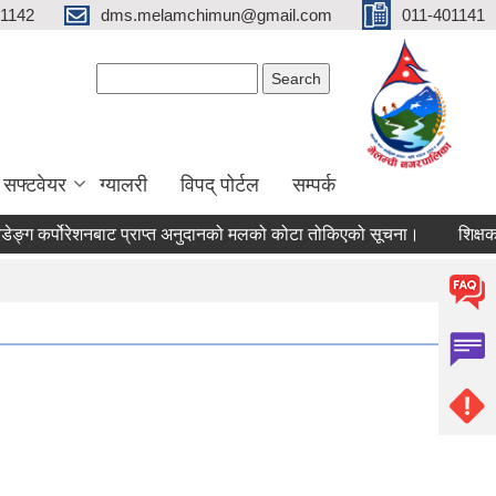
01142
dms.melamchimun@gmail.com
011-401141
Search form
Search
सफ्टवेयर
ग्यालरी
विपद् पोर्टल
सम्पर्क
ङ्ग कर्पोरेशनबाट प्राप्त अनुदानको मलको कोटा तोकिएको सूचना।
शिक्षक पदप