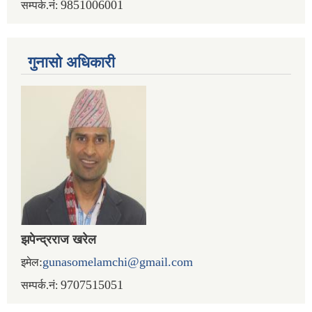
9851006001
सम्पर्क.नं:
गुनासो अधिकारी
झपेन्द्रराज खरेल
:
gunasomelamchi@gmail.com
इमेल
9707515051
सम्पर्क.नं: