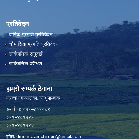
प्रतिवेदन
वार्षिक प्रगति प्रतिवेदन
चौमासिक प्रगति प्रतिवेदन
सार्वजनिक सुनुवाई
सार्वजनिक परीक्षण
हाम्रो सम्पर्क ठेगाना
मेलम्ची नगरपालिका‍, सिन्धुपाल्चोक
सम्पर्क न‌ं: ०११–४०१०८९
०११–४०११४१
०११–४०११४२
इमेल:
dms.melamchimun@gmail.com