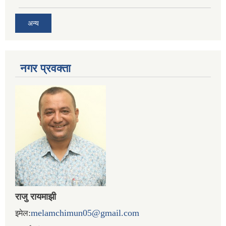
अन्य
नगर प्रव‌क्ता
राजु रायमाझी
:
melamchimun05@gmail.com
इमेल