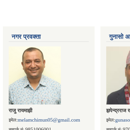
नगर प्रव‌क्ता
गुनासो अ
राजु रायमाझी
झपेन्द्रराज 
:
melamchimun05@gmail.com
:
gunas
इमेल
इमेल
9851006001
97
सम्पर्क.नं:
सम्पर्क.नं: