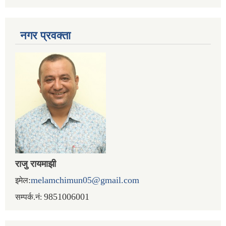
नगर प्रव‌क्ता
राजु रायमाझी
:
melamchimun05@gmail.com
इमेल
9851006001
सम्पर्क.नं: