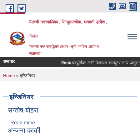
Skip to main content
मेलम्ची नगरपालिका , सिन्धुपाल्चोक, बागमती प्रदेश ,
नेपाल
"मेलम्ची नगर सम्बृद्धिको आधार - कृषि, पर्यटन ,उद्योग र
जलाधार "
समाचार
शिक्षक पदपूर्तिका लागि विज्ञापन कम्प्युटर नगर अनुदान
You are here
Home
» इन्जिनियर
इन्जिनियर
सन्तोष बोहरा
Read more
about सन्तोष बोहरा
अन्जना कार्की