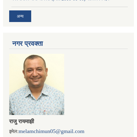
अन्य
नगर प्रव‌क्ता
राजु रायमाझी
:
melamchimun05@gmail.com
इमेल