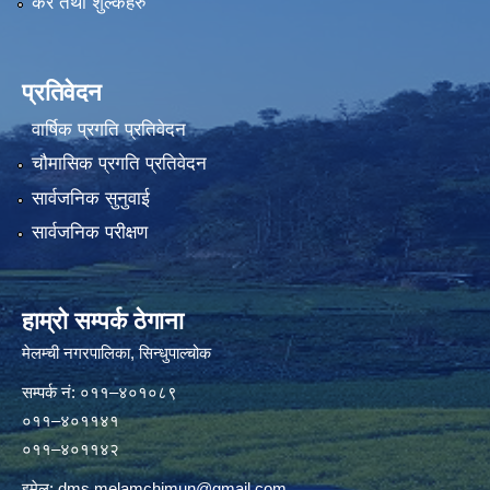
कर तथा शुल्कहरु
प्रतिवेदन
वार्षिक प्रगति प्रतिवेदन
चौमासिक प्रगति प्रतिवेदन
सार्वजनिक सुनुवाई
सार्वजनिक परीक्षण
हाम्रो सम्पर्क ठेगाना
मेलम्ची नगरपालिका‍, सिन्धुपाल्चोक
सम्पर्क न‌ं: ०११–४०१०८९
०११–४०११४१
०११–४०११४२
इमेल:
dms.melamchimun@gmail.com