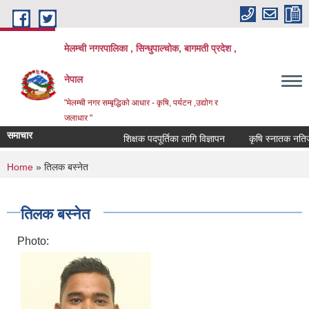
Skip to main content
मेलम्ची नगरपालिका , सिन्धुपाल्चोक, बागमती प्रदेश ,
नेपाल
"मेलम्ची नगर सम्बृद्धिको आधार - कृषि, पर्यटन ,उद्योग र
जलाधार "
समाचार
शिक्षक पदपूर्तिका लागि विज्ञापन
कृषि स्नातक नतिजा प
You are here
Home
» तिलक बस्नेत
तिलक बस्नेत
Photo: