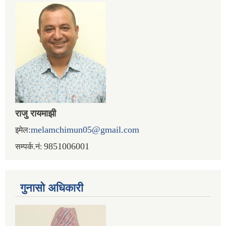
राजु रायमाझी
:
melamchimun05@gmail.com
इमेल
9851006001
सम्पर्क.नं:
गुनासो अधिकारी