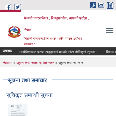
Skip to main content
मेलम्ची नगरपालिका , सिन्धुपाल्चोक, बागमती प्रदेश ,
नेपाल
"मेलम्ची नगर सम्बृद्धिको आधार - कृषि, पर्यटन ,उद्योग र
जलाधार "
समाचार
ट ट्रेडेङ्ग कर्पोरेशनबाट प्राप्त अनुदानको मलको कोटा तोकिएको सूचना।
शिक्षक पदपूर्
You are here
Home
»
सूचना तथा स्वतः प्रकाशनहरु
» सूचना तथा समाचार
सूचना तथा समाचार
सूचिकूत सम्बन्धी सूचना