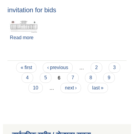
invitation for bids
Read more
about invitation for bids
Pages
« first
‹ previous
…
2
3
4
5
6
7
8
9
10
…
next ›
last »