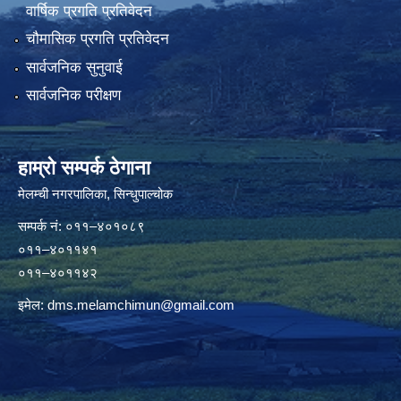
वार्षिक प्रगति प्रतिवेदन
चौमासिक प्रगति प्रतिवेदन
सार्वजनिक सुनुवाई
सार्वजनिक परीक्षण
हाम्रो सम्पर्क ठेगाना
मेलम्ची नगरपालिका‍, सिन्धुपाल्चोक
सम्पर्क न‌ं: ०११–४०१०८९
०११–४०११४१
०११–४०११४२
इमेल:
dms.melamchimun@gmail.com