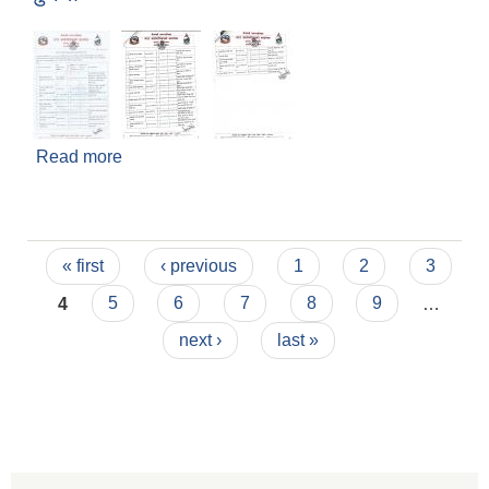
Read more
about योजनाहरू अन्तिम भुक्तानीको लागि सार्वजनिक
सुचना
Pages
« first
‹ previous
1
2
3
4
5
6
7
8
9
…
next ›
last »