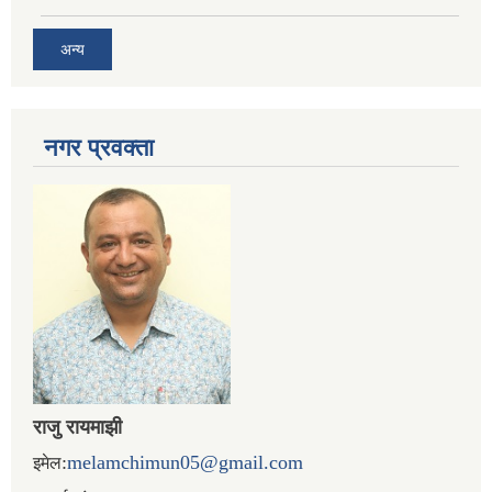
अन्य
नगर प्रव‌क्ता
राजु रायमाझी
:
melamchimun05@gmail.com
इमेल