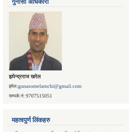
गुनासो अधिकारी
झपेन्द्रराज खरेल
:
gunasomelamchi@gmail.com
इमेल
9707515051
सम्पर्क.नं:
महत्वपुर्ण लिंकहरु