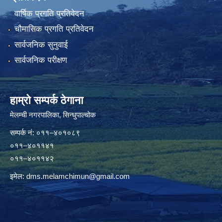
वार्षिक प्रगति प्रतिवेदन
चौमासिक प्रगति प्रतिवेदन
सार्वजनिक सुनुवाई
सार्वजनिक परीक्षण
हाम्रो सम्पर्क ठेगाना
मेलम्ची नगरपालिका‍, सिन्धुपाल्चोक
सम्पर्क न‌ं: ०११–४०१०८९
०११–४०११४१
०११–४०११४२
इमेल:
dms.melamchimun@gmail.com