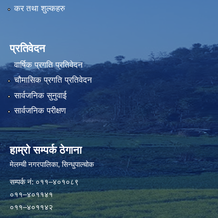
कर तथा शुल्कहरु
प्रतिवेदन
वार्षिक प्रगति प्रतिवेदन
चौमासिक प्रगति प्रतिवेदन
सार्वजनिक सुनुवाई
सार्वजनिक परीक्षण
हाम्रो सम्पर्क ठेगाना
मेलम्ची नगरपालिका‍, सिन्धुपाल्चोक
सम्पर्क न‌ं: ०११–४०१०८९
०११–४०११४१
०११–४०११४२