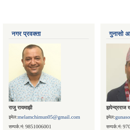
नगर प्रव‌क्ता
गुनासो अ
राजु रायमाझी
झपेन्द्रराज 
:
melamchimun05@gmail.com
:
gunas
इमेल
इमेल
9851006001
97
सम्पर्क.नं:
सम्पर्क.नं: