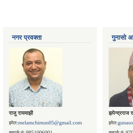
नगर प्रव‌क्ता
गुनासो अ
राजु रायमाझी
झपेन्द्रराज 
:
melamchimun05@gmail.com
:
gunas
इमेल
इमेल
9851006001
97
सम्पर्क.नं:
सम्पर्क.नं: