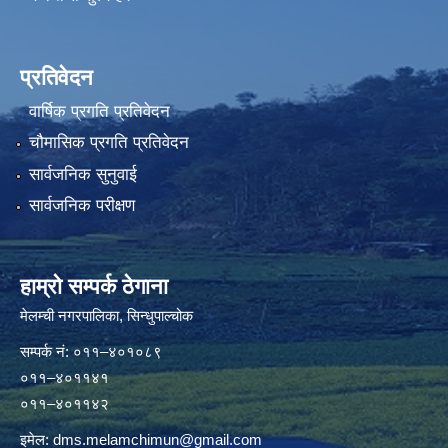
प्रतिवेदन
वार्षिक प्रगति प्रतिवेदन
चौमासिक प्रगति प्रतिवेदन
सार्वजनिक सुनुवाई
सार्वजनिक परीक्षण
हाम्रो सम्पर्क ठेगाना
मेलम्ची नगरपालिका‍, सिन्धुपाल्चोक
सम्पर्क न‌ं: ०११–४०१०८९
०११–४०११४१
०११–४०११४२
इमेल:
dms.melamchimun@gmail.com