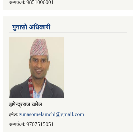
9851006001
सम्पर्क.नं:
गुनासो अधिकारी
झपेन्द्रराज खरेल
:
gunasomelamchi@gmail.com
इमेल
9707515051
सम्पर्क.नं: