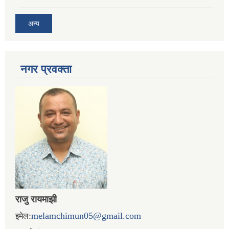
अन्य
नगर प्रव‌क्ता
राजु रायमाझी
:
melamchimun05@gmail.com
इमेल