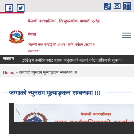
Skip to main content
मेलम्ची नगरपालिका , सिन्धुपाल्चोक, बागमती प्रदेश ,
नेपाल
"मेलम्ची नगर सम्बृद्धिको आधार - कृषि, पर्यटन ,उद्योग र
जलाधार "
समाचार
साल्ट ट्रेडेङ्ग कर्पोरेशनबाट प्राप्त अनुदानको मलको कोटा तोकिएको सूचना।
शिक्
You are here
Home
» जग्गाको न्युनतम मूल्याङ्‍कन सम्बन्धमा !!!
जग्गाको न्युनतम मूल्याङ्‍कन सम्बन्धमा !!!