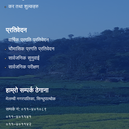
कर तथा शुल्कहरु
प्रतिवेदन
वार्षिक प्रगति प्रतिवेदन
चौमासिक प्रगति प्रतिवेदन
सार्वजनिक सुनुवाई
सार्वजनिक परीक्षण
हाम्रो सम्पर्क ठेगाना
मेलम्ची नगरपालिका‍, सिन्धुपाल्चोक
सम्पर्क न‌ं: ०११–४०१०८९
०११–४०११४१
०११–४०११४२