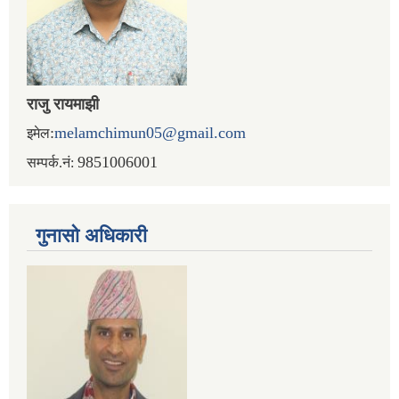
राजु रायमाझी
:
melamchimun05@gmail.com
इमेल
9851006001
सम्पर्क.नं:
गुनासो अधिकारी