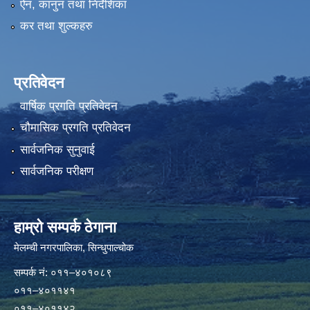
ऐन, कानुन तथा निर्देशिका
कर तथा शुल्कहरु
प्रतिवेदन
वार्षिक प्रगति प्रतिवेदन
चौमासिक प्रगति प्रतिवेदन
सार्वजनिक सुनुवाई
सार्वजनिक परीक्षण
हाम्रो सम्पर्क ठेगाना
मेलम्ची नगरपालिका‍, सिन्धुपाल्चोक
सम्पर्क न‌ं: ०११–४०१०८९
०११–४०११४१
०११–४०११४२