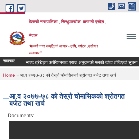
Skip to main content
मेलम्ची नगरपालिका , सिन्धुपाल्चोक, बागमती प्रदेश ,
नेपाल
"मेलम्ची नगर सम्बृद्धिको आधार - कृषि, पर्यटन ,उद्योग र
जलाधार "
समाचार
साल्ट ट्रेडेङ्ग कर्पोरेशनबाट प्राप्त अनुदानको मलको कोटा तोकिएको सूचना।
You are here
Home
» आ.व २०७७-७८ को तेस्रो चोमासिकको श्रोतगत बजेट तथा खर्च
आ.व २०७७-७८ को तेस्रो चोमासिकको श्रोतगत
बजेट तथा खर्च
Documents: