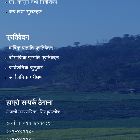
ऐन, कानुन तथा निर्देशिका
कर तथा शुल्कहरु
प्रतिवेदन
वार्षिक प्रगति प्रतिवेदन
चौमासिक प्रगति प्रतिवेदन
सार्वजनिक सुनुवाई
सार्वजनिक परीक्षण
हाम्रो सम्पर्क ठेगाना
मेलम्ची नगरपालिका‍, सिन्धुपाल्चोक
सम्पर्क न‌ं: ०११–४०१०८९
०११–४०११४१
०११–४०११४२